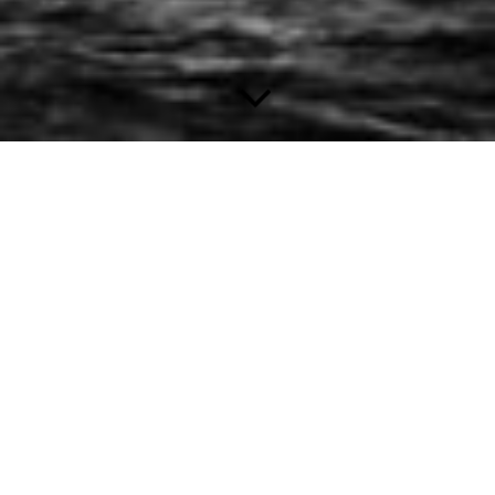
Video Z3
Highline Westerwald - A1435 mit Z3 -
D172 im Mittelmeer, 1973
ein Film von Bernhard Krauter, 56 Sek. lang